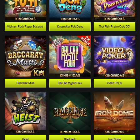
Vietnam Rock Paper Scissors
Kingmaker Pok Deng
Thai Fish Prawn Crab GO!
Baccarat: Multi
Bai Cao Mystic Four
Video Poker
Heist
Blackjack
Iron Dome