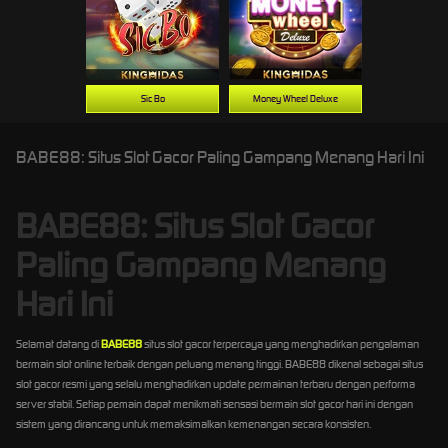
Sic Bo
Money Wheel Deluxe
BABE88: Situs Slot Gacor Paling Gampang Menang Hari Ini
BABE88: Situs Slot Gacor
Paling Gampang Menang
Hari Ini
Selamat datang di
BABE88
situs slot gacor terpercaya yang menghadirkan pengalaman
bermain slot online terbaik dengan peluang menang tinggi. BABE88 dikenal sebagai situs
slot gacor resmi yang selalu menghadirkan update permainan terbaru dengan performa
server stabil. Setiap pemain dapat menikmati sensasi bermain slot gacor hari ini dengan
sistem yang dirancang untuk memaksimalkan kemenangan secara konsisten.