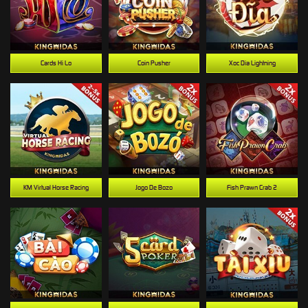
Cards Hi Lo
Coin Pusher
Xoc Dia Lightning
KM Virtual Horse Racing
Jogo De Bozo
Fish Prawn Crab 2