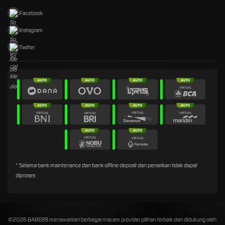
Facebook
Instagram
Twitter
* Selama bank maintenance dan bank offline deposit dan penarikan tidak dapat
diproses
©2026 BABE88 menawarkan berbagai macam provider pilihan terbaik dan didukung oleh