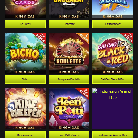
32 Cards
Baccarat
Cash Rocket
Bicho
European Roulette
Bai Cao Black & Red
Minesweeper
Teen Patti Versus
Indonesian Animal Dice