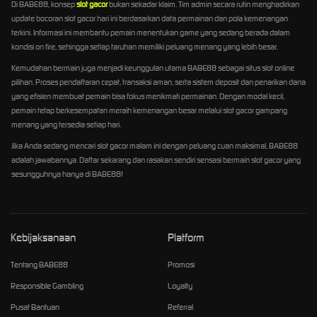
Di BABE88, konsep
slot gacor
bukan sekadar klaim. Tim admin secara rutin menghadirkan
update bocoran slot gacor hari ini berdasarkan data permainan dan pola kemenangan
terkini. Informasi ini membantu pemain menentukan game yang sedang berada dalam
kondisi on fire, sehingga setiap taruhan memiliki peluang menang yang lebih besar.
Kemudahan bermain juga menjadi keunggulan utama BABE88 sebagai situs slot online
pilihan. Proses pendaftaran cepat, transaksi aman, serta sistem deposit dan penarikan dana
yang efisien membuat pemain bisa fokus menikmati permainan. Dengan modal kecil,
pemain tetap berkesempatan meraih kemenangan besar melalui slot gacor gampang
menang yang tersedia setiap hari.
Jika Anda sedang mencari slot gacor malam ini dengan peluang cuan maksimal, BABE88
adalah jawabannya. Daftar sekarang dan rasakan sendiri sensasi bermain slot gacor yang
sesungguhnya hanya di BABE88!
Kebijaksanaan
Platform
Tentang BABE88
Promosi
Responsible Gambling
Loyalty
Pusat Bantuan
Referral