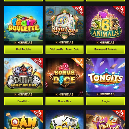
Fruit Roulette
Vietnam Fish Prawn Crab
Burmese 6 Animals
Dota Hi-Lo
Bonus Dice
Tongits