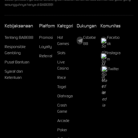
sesungguhnya hanya di BABE88!
Kebijaksanaan
Platform
Kategori
Dukungan
Komunitas
Tentang BABE88
Promosi
Hot
Csbabe
Facebo
Games
88
ok
Responsible
Loyalty
Gambling
Slots
Instagra
Referral
m
Pusat Bantuan
Live
Casino
Twitter
Syarat dan
Ketentuan
Race
Togel
Olahraga
Crash
Game
Arcade
Poker