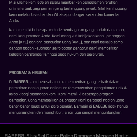
Misi utama kami adalah selalu memberikan pengalaman taruhan
online terbaik bagi pemain yang bertanggung jawab. Silahkan hubungi
kami melalui Livechat dan Whatsapp, dengan saran dan komentar
Anda.
Kami memilki beberapa metode pembayaran yang mudah dan aman,
demi kenyamanan Anda. Kami mengikuti kebijakan kenali pelanggan
Anda (KYC) dan anti-pencucian uang (AML), dan kami bekerja sama
dengan badan keuangan serta badan pengatur demi memastikan
ketaatan berstandar tertinggi pada hukum dan peraturan.
PROGRAM & HIBURAN
Di
BABE88
, kami berusaha untuk memberikan yang terbaik dalam
permainan dan layanan online untuk menawarkan pengalaman unik &
terbaik bagi pelanggan kami. Kami memiliki beberapa program
berhadiah, yang memberikan pelanggan kami berbagai hadiah yang
benar-benar layak untuk para pemain. Bermain di
BABE88
tidak hanya
menyenangkan dan menghibur, tetapi juga sangat menguntungkan!
BABE88: Situs Slot Gacor Paling Gampang Menang Hari Ini