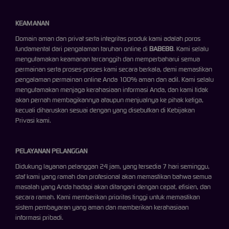
KEAMANAN
Domain aman dan privat serta integritas produk kami adalah poros
fundamental dari pengalaman taruhan online di
BABE88
. Kami selalu
mengutamakan keamanan tercanggih dan memperbaharui semua
permainan serta proses-proses kami secara berkala, demi memastikan
pengalaman permainan online Anda 100% aman dan adil. Kami selalu
mengutamakan menjaga kerahasiaan informasi Anda, dan kami tidak
akan pernah membagikannya ataupun menjualnya ke pihak ketiga,
kecuali diharuskan sesuai dengan yang disebutkan di Kebijakan
Privasi kami.
PELAYANAN PELANGGAN
Didukung layanan pelanggan 24 jam, yang tersedia 7 hari seminggu,
staf kami yang ramah dan profesional akan memastikan bahwa semua
masalah yang Anda hadapi akan ditangani dengan cepat, efisien, dan
secara ramah. Kami memberikan prioritas tinggi untuk memastikan
sistem pembayaran yang aman dan memberikan kerahasiaan
informasi pribadi.