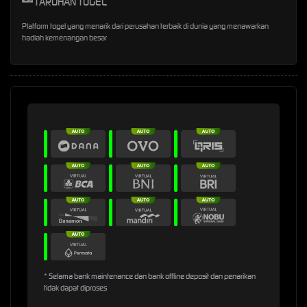
TARUHAN TOGEL
Platform togel yang menarik dari perusahan terbaik di dunia yang menawarkan
hadiah kemenangan besar
* Selama bank maintenance dan bank offline deposit dan penarikan
tidak dapat diproses