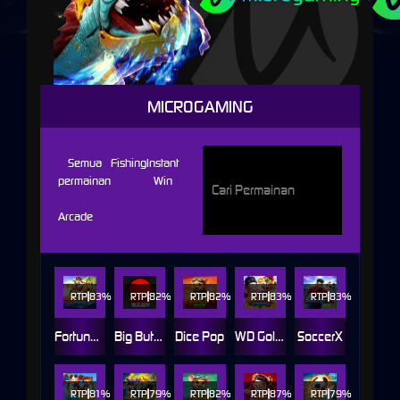
MICROGAMING
Semua
Fishing
Instant
permainan
Win
Arcade
RTP
83%
RTP
82%
RTP
82%
RTP
83%
RTP
83%
Fortune Fishing
Big Button Bash
Dice Pop
WD Golden Fuwa Fishing
SoccerX
RTP
81%
RTP
79%
RTP
82%
RTP
87%
RTP
79%