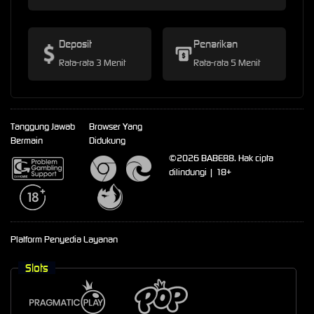
Deposit
Penarikan
Rata-rata 3 Menit
Rata-rata 5 Menit
Tanggung Jawab
Browser Yang
Bermain
Didukung
©2026 BABE88. Hak cipta
dilindungi | 18+
Platform Penyedia Layanan
Slots