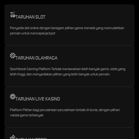
TARUHAN SLOT
Penyedia slot online dengan beragam pilihan game menarik yang memudahkan
pemain untuk mencapai jackpot
TARUHAN OLAHRAGA
Sportsbook Gaming Platform Terbaik menawarkan lebih banyak game, odds yang
lebih tinggi, dan menyediakan pilihan yang lebih banyak untuk pemain.
TARUHAN LIVE KASINO
Platform Pilihan bagi perusahaan-perusahaan terbaik di dunia, dengan pilihan
variasi game terbanyak