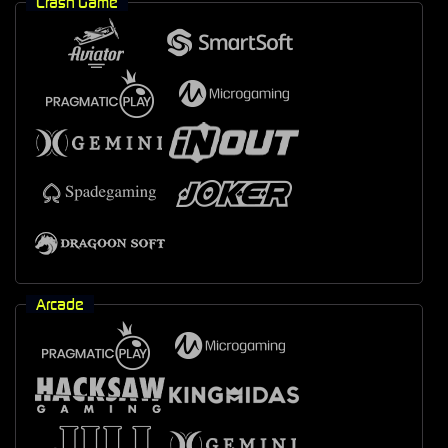
Crash Game
Arcade