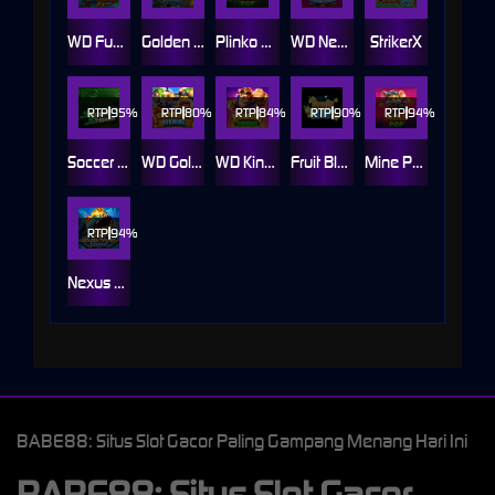
WD FuWa Fishing
Golden Tyrant Fishing
Plinko Pop
WD Nezha Fishing Legend
StrikerX
RTP
95%
RTP
80%
RTP
84%
RTP
90%
RTP
94%
Soccer Striker
WD Gold Blast Fishing
WD King Kong Fishing
Fruit Blast
Mine Pop
RTP
94%
Nexus Golden Tyrant
BABE88: Situs Slot Gacor Paling Gampang Menang Hari Ini