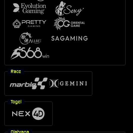
Race
Togel
Olahraga