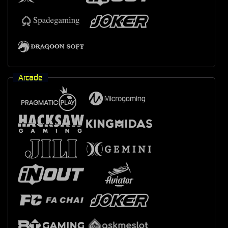
Arcade