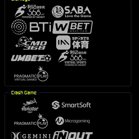
Crash Game