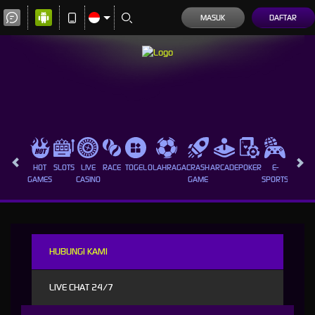
MASUK
DAFTAR
HOT
SLOTS
LIVE
RACE
TOGEL
OLAHRAGA
CRASH
ARCADE
POKER
E-
PROMO
GAMES
CASINO
GAME
SPORTS
HUBUNGI KAMI
LIVE CHAT 24/7