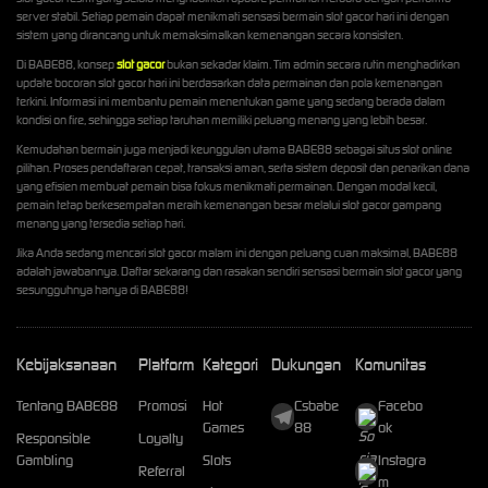
server stabil. Setiap pemain dapat menikmati sensasi bermain slot gacor hari ini dengan
sistem yang dirancang untuk memaksimalkan kemenangan secara konsisten.
Di BABE88, konsep
slot gacor
bukan sekadar klaim. Tim admin secara rutin menghadirkan
update bocoran slot gacor hari ini berdasarkan data permainan dan pola kemenangan
terkini. Informasi ini membantu pemain menentukan game yang sedang berada dalam
kondisi on fire, sehingga setiap taruhan memiliki peluang menang yang lebih besar.
Kemudahan bermain juga menjadi keunggulan utama BABE88 sebagai situs slot online
pilihan. Proses pendaftaran cepat, transaksi aman, serta sistem deposit dan penarikan dana
yang efisien membuat pemain bisa fokus menikmati permainan. Dengan modal kecil,
pemain tetap berkesempatan meraih kemenangan besar melalui slot gacor gampang
menang yang tersedia setiap hari.
Jika Anda sedang mencari slot gacor malam ini dengan peluang cuan maksimal, BABE88
adalah jawabannya. Daftar sekarang dan rasakan sendiri sensasi bermain slot gacor yang
sesungguhnya hanya di BABE88!
Kebijaksanaan
Platform
Kategori
Dukungan
Komunitas
Tentang BABE88
Promosi
Hot
Csbabe
Facebo
Games
88
ok
Responsible
Loyalty
Gambling
Slots
Instagra
Referral
m