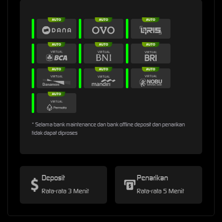
* Selama bank maintenance dan bank offline deposit dan penarikan
tidak dapat diproses
Deposit
Penarikan
Rata-rata 3 Menit
Rata-rata 5 Menit