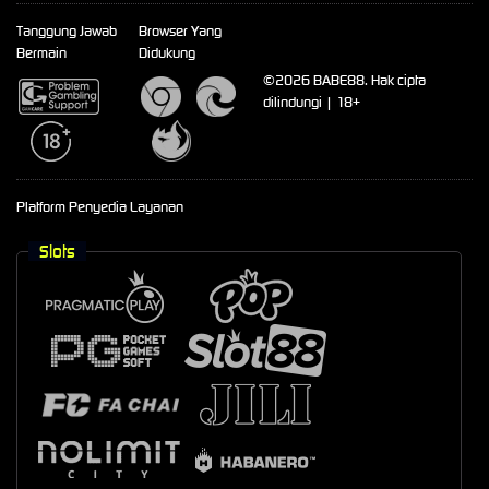
Tanggung Jawab
Browser Yang
Bermain
Didukung
©2026 BABE88. Hak cipta
dilindungi | 18+
Platform Penyedia Layanan
Slots