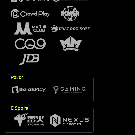
Poker
E-Sports