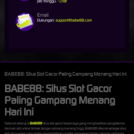
per minggu. -
Chat
Email
Dukungan:
support@babe88.com
BABE88: Situs Slot Gacor Paling Gampang Menang Hari Ini
BABE88: Situs Slot Gacor
Paling Gampang Menang
Hari Ini
Selamat datang di
BABE88
situs slot gacor terpercaya yang menghadirkan pengalaman
bermain slot online terbaik dengan peluang menang tinggi. BABE88 dikenal sebagai situs
slot gacor resmi yang selalu menghadirkan update permainan terbaru dengan performa