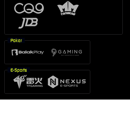
Poker
E-Sports