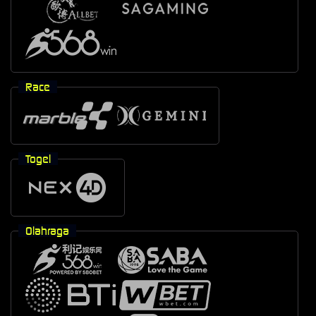
Race
Togel
Olahraga