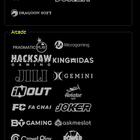
Arcade