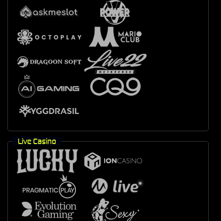
Live Casino