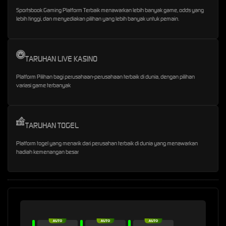
Sportsbook Gaming Platform Terbaik menawarkan lebih banyak game, odds yang
lebih tinggi, dan menyediakan pilihan yang lebih banyak untuk pemain.
TARUHAN LIVE KASINO
Platform Pilihan bagi perusahaan-perusahaan terbaik di dunia, dengan pilihan
variasi game terbanyak
TARUHAN TOGEL
Platform togel yang menarik dari perusahan terbaik di dunia yang menawarkan
hadiah kemenangan besar