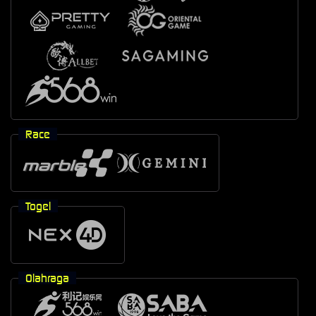
Race
Togel
Olahraga