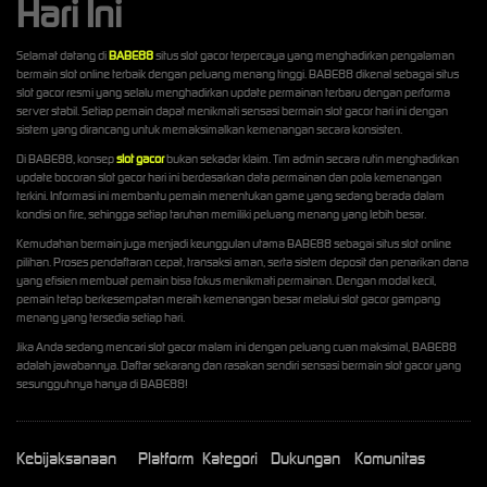
Hari Ini
Selamat datang di
BABE88
situs slot gacor terpercaya yang menghadirkan pengalaman
bermain slot online terbaik dengan peluang menang tinggi. BABE88 dikenal sebagai situs
slot gacor resmi yang selalu menghadirkan update permainan terbaru dengan performa
server stabil. Setiap pemain dapat menikmati sensasi bermain slot gacor hari ini dengan
sistem yang dirancang untuk memaksimalkan kemenangan secara konsisten.
Di BABE88, konsep
slot gacor
bukan sekadar klaim. Tim admin secara rutin menghadirkan
update bocoran slot gacor hari ini berdasarkan data permainan dan pola kemenangan
terkini. Informasi ini membantu pemain menentukan game yang sedang berada dalam
kondisi on fire, sehingga setiap taruhan memiliki peluang menang yang lebih besar.
Kemudahan bermain juga menjadi keunggulan utama BABE88 sebagai situs slot online
pilihan. Proses pendaftaran cepat, transaksi aman, serta sistem deposit dan penarikan dana
yang efisien membuat pemain bisa fokus menikmati permainan. Dengan modal kecil,
pemain tetap berkesempatan meraih kemenangan besar melalui slot gacor gampang
menang yang tersedia setiap hari.
Jika Anda sedang mencari slot gacor malam ini dengan peluang cuan maksimal, BABE88
adalah jawabannya. Daftar sekarang dan rasakan sendiri sensasi bermain slot gacor yang
sesungguhnya hanya di BABE88!
Kebijaksanaan
Platform
Kategori
Dukungan
Komunitas