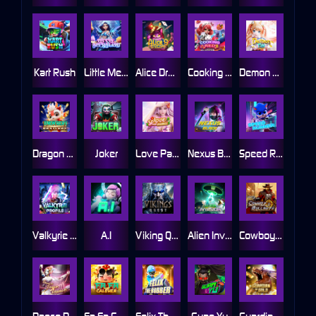
Kart Rush
Little Mermaid
Alice Dream
Cooking Red
Demon Fox
Dragon Festive
Joker
Love Paradise
Nexus Blade
Speed Runner
Valkyrie Profile
A.I
Viking Quest
Alien Invasion
Cowboy Bullseye