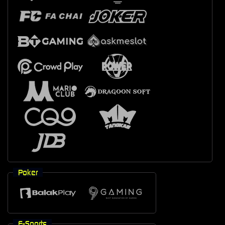
Poker
E-Sports