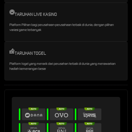
TARUHAN LIVE KASINO
Platform Pilihan bagi perusahaan-perusahaan terbaik di dunia, dengan pilihan
variasi game terbanyak
TARUHAN TOGEL
Platform togel yang menarik dari perusahan terbaik di dunia yang menawarkan
hadiah kemenangan besar