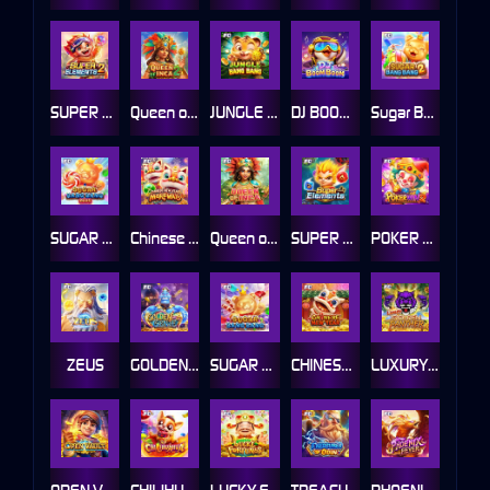
SUPER ELEMENTS 2
Queen of Inca 2
JUNGLE BANG BANG
DJ BOOM BOOM
Sugar Bang Bang 2
SUGAR BANG BANG PLUS
Chinese New Year Moreways
Queen of Inca
SUPER ELEMENTS
POKER WIN 2
ZEUS
GOLDEN GENIE
SUGAR BANG BANG
CHINESE NEW YEAR
LUXURY GOLDEN PANTHER