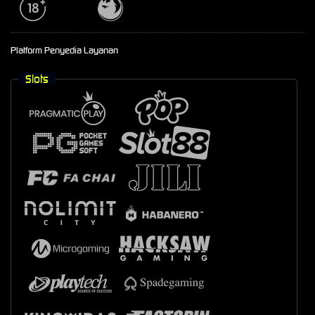
Platform Penyedia Layanan
Slots