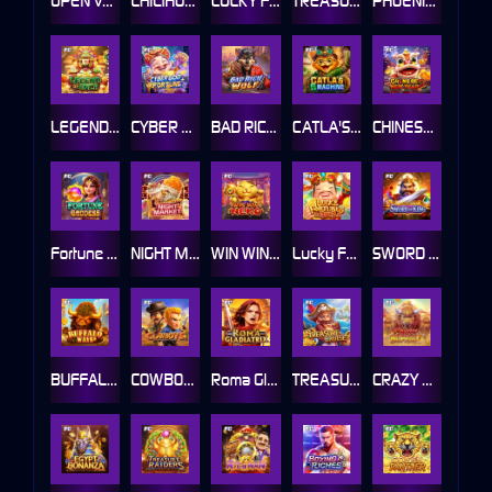
OPEN VAULT
CHILIHUAHUA
LUCKY FORTUNES
TREASURES OF ODIN
PHOENIX FEVER
LEGEND OF INCA
CYBER GOD OF FORTUNE⁺
BAD RICH WOLF
CATLA'S MONEY MACHINE
CHINESE NEW YEAR 2
Fortune Goddess
NIGHT MARKET
WIN WIN NEKO
Lucky Fortune 3x3
SWORD OF KING
BUFFALO WAYS
COWBOYS
Roma Gladiatrix
TREASURE CRUISE
CRAZY BUFFALO