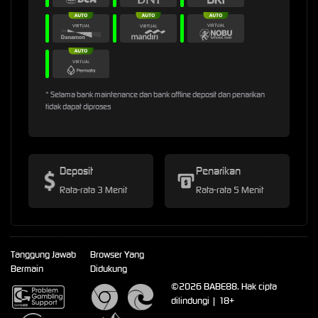
* Selama bank maintenance dan bank offline deposit dan penarikan
tidak dapat diproses
Deposit
Penarikan
Rata-rata 3 Menit
Rata-rata 5 Menit
Tanggung Jawab
Browser Yang
Bermain
Didukung
©2026 BABE88. Hak cipta
dilindungi | 18+