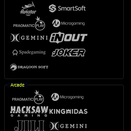
Arcade