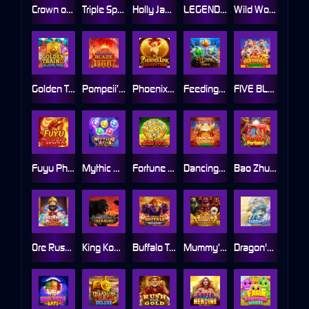
Crown of Hades
Triple Spin Xtreme
Holly Jackpot
LEGEND OF SPOOKY LINK
Wild Wolf Xtreme
Golden Train Ⅲ: Black Ore
Pompeii’s Blaze 1000
Phoenix Link - Collection
Feeding Time
FIVE BLESSINGS ARRIVE
Fuyu Phoenix
Mythic Gems: Five Realms
Fortune Gold Pots
Dancing Golden Drums
Bao Zhu Fortune
Ore Rush: Cart Collector
King Kong Treasure
Buffalo Triple Fury
Mummy’s Treasure Quest
Dragon's Blaze Link