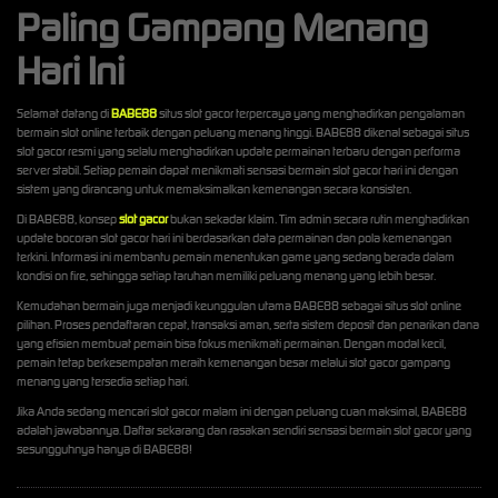
Paling Gampang Menang
Hari Ini
Selamat datang di
BABE88
situs slot gacor terpercaya yang menghadirkan pengalaman
bermain slot online terbaik dengan peluang menang tinggi. BABE88 dikenal sebagai situs
slot gacor resmi yang selalu menghadirkan update permainan terbaru dengan performa
server stabil. Setiap pemain dapat menikmati sensasi bermain slot gacor hari ini dengan
sistem yang dirancang untuk memaksimalkan kemenangan secara konsisten.
Di BABE88, konsep
slot gacor
bukan sekadar klaim. Tim admin secara rutin menghadirkan
update bocoran slot gacor hari ini berdasarkan data permainan dan pola kemenangan
terkini. Informasi ini membantu pemain menentukan game yang sedang berada dalam
kondisi on fire, sehingga setiap taruhan memiliki peluang menang yang lebih besar.
Kemudahan bermain juga menjadi keunggulan utama BABE88 sebagai situs slot online
pilihan. Proses pendaftaran cepat, transaksi aman, serta sistem deposit dan penarikan dana
yang efisien membuat pemain bisa fokus menikmati permainan. Dengan modal kecil,
pemain tetap berkesempatan meraih kemenangan besar melalui slot gacor gampang
menang yang tersedia setiap hari.
Jika Anda sedang mencari slot gacor malam ini dengan peluang cuan maksimal, BABE88
adalah jawabannya. Daftar sekarang dan rasakan sendiri sensasi bermain slot gacor yang
sesungguhnya hanya di BABE88!