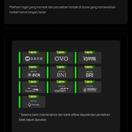
Platform togel yang menarik dari perusahan terbaik di dunia yang menawarkan
hadiah kemenangan besar
* Selama bank maintenance dan bank offline deposit dan penarikan
tidak dapat diproses