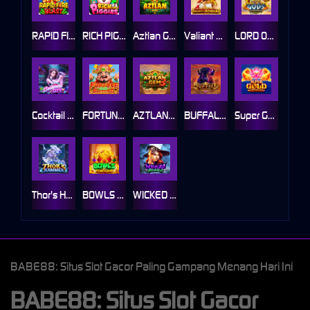
RAPID FIRE BLAST
RICH PIGGIES WORLD
Aztlan Gems
Valiant of Athena
LORD OF THE GODS
Cocktail City
FORTUNE GOD BLESSING
AZTLAN GEMS3
BUFFALO LEGEND
Super Gold Arowana
Thor's Hammer
BOWLS OF FORTUNE
WICKED RICHES
BABE88: Situs Slot Gacor Paling Gampang Menang Hari Ini
BABE88: Situs Slot Gacor