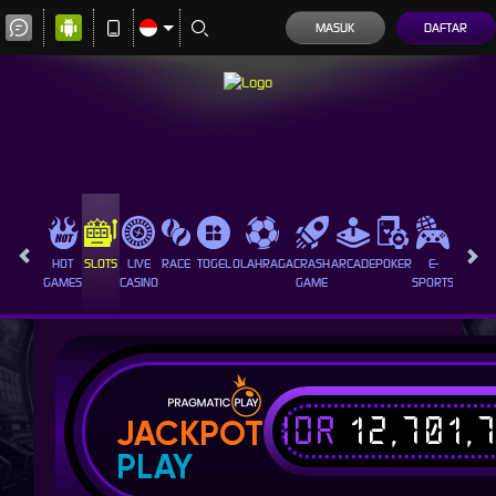
MASUK
DAFTAR
HOT
SLOTS
LIVE
RACE
TOGEL
OLAHRAGA
CRASH
ARCADE
POKER
E-
PROMO
GAMES
CASINO
GAME
SPORTS
IDR
12,701,
JACKPOT
PLAY