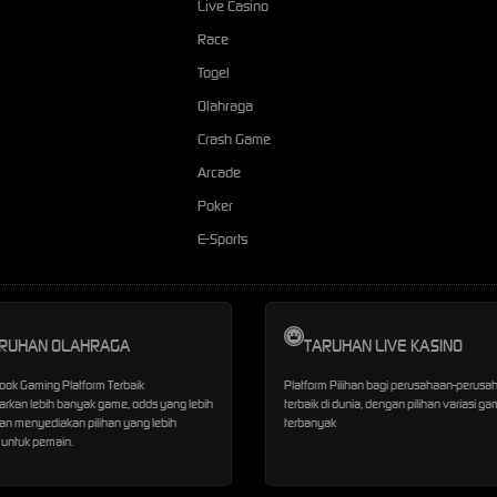
Live Casino
Race
Togel
Olahraga
Crash Game
Arcade
Poker
E-Sports
RUHAN OLAHRAGA
TARUHAN LIVE KASINO
ook Gaming Platform Terbaik
Platform Pilihan bagi perusahaan-perusa
kan lebih banyak game, odds yang lebih
terbaik di dunia, dengan pilihan variasi g
 dan menyediakan pilihan yang lebih
terbanyak
untuk pemain.