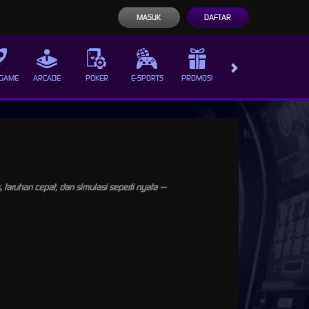
MASUK
DAFTAR
 GAME
ARCADE
POKER
E-SPORTS
PROMOSI
s, taruhan cepat, dan simulasi seperti nyata —