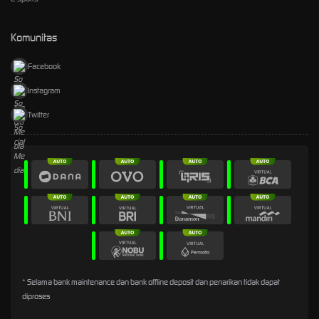
Komunitas
Facebook
Instagram
Twitter
* Selama bank maintenance dan bank offline deposit dan penarikan tidak dapat
diproses