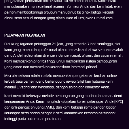
pengalaman permainan online Anda 100% aman dan adil. Kami selalu
mengutamakan menjaga kerahasiaan informasi Anda, dan kami tidak akan
pernah membagikannya ataupun menjualnya ke pihak ketiga, kecuali
diharuskan sesuai dengan yang disebutkan di Kebijakan Privasi kami.
PELAYANAN PELANGGAN
Didukung layanan pelanggan 24 jam, yang tersedia 7 hari seminggu, staf
kami yang ramah dan profesional akan memastikan bahwa semua masalah
yang Anda hadapi akan ditangani dengan cepat, efisien, dan secara ramah.
Kami memberikan prioritas tinggi untuk memastikan sistem pembayaran
yang aman dan memberikan kerahasiaan informasi pribadi.
Misi utama kami adalah selalu memberikan pengalaman taruhan online
terbaik bagi pemain yang bertanggung jawab. Silahkan hubungi kami
melalui Livechat dan Whatsapp, dengan saran dan komentar Anda.
Kami memilki beberapa metode pembayaran yang mudah dan aman, demi
kenyamanan Anda. Kami mengikuti kebijakan kenali pelanggan Anda (KYC)
dan anti-pencucian uang (AML), dan kami bekerja sama dengan badan
keuangan serta badan pengatur demi memastikan ketaatan berstandar
tertinggi pada hukum dan peraturan.