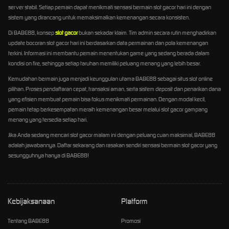
server stabil. Setiap pemain dapat menikmati sensasi bermain slot gacor hari ini dengan
sistem yang dirancang untuk memaksimalkan kemenangan secara konsisten.
Di BABE88, konsep
slot gacor
bukan sekadar klaim. Tim admin secara rutin menghadirkan
update bocoran slot gacor hari ini berdasarkan data permainan dan pola kemenangan
terkini. Informasi ini membantu pemain menentukan game yang sedang berada dalam
kondisi on fire, sehingga setiap taruhan memiliki peluang menang yang lebih besar.
Kemudahan bermain juga menjadi keunggulan utama BABE88 sebagai situs slot online
pilihan. Proses pendaftaran cepat, transaksi aman, serta sistem deposit dan penarikan dana
yang efisien membuat pemain bisa fokus menikmati permainan. Dengan modal kecil,
pemain tetap berkesempatan meraih kemenangan besar melalui slot gacor gampang
menang yang tersedia setiap hari.
Jika Anda sedang mencari slot gacor malam ini dengan peluang cuan maksimal, BABE88
adalah jawabannya. Daftar sekarang dan rasakan sendiri sensasi bermain slot gacor yang
sesungguhnya hanya di BABE88!
Kebijaksanaan
Platform
Tentang BABE88
Promosi