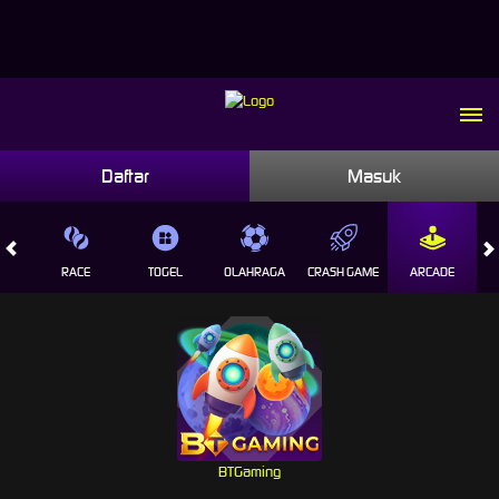
Daftar
Masuk
SINO
RACE
TOGEL
OLAHRAGA
CRASH GAME
ARCADE
BTGaming