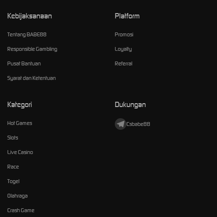
Kebijaksanaan
Platform
Tentang BABE88
Promosi
Responsible Gambling
Loyalty
Pusat Bantuan
Referral
Syarat dan Ketentuan
Kategori
Dukungan
Hot Games
Csbabe88
Slots
Live Casino
Race
Togel
Olahraga
Crash Game