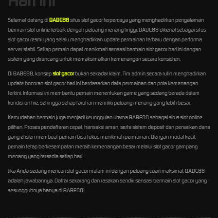
Hari Ini
Selamat datang di
BABE88
situs slot gacor terpercaya yang menghadirkan pengalaman
bermain slot online terbaik dengan peluang menang tinggi. BABE88 dikenal sebagai situs
slot gacor resmi yang selalu menghadirkan update permainan terbaru dengan performa
server stabil. Setiap pemain dapat menikmati sensasi bermain slot gacor hari ini dengan
sistem yang dirancang untuk memaksimalkan kemenangan secara konsisten.
Di BABE88, konsep
slot gacor
bukan sekadar klaim. Tim admin secara rutin menghadirkan
update bocoran slot gacor hari ini berdasarkan data permainan dan pola kemenangan
terkini. Informasi ini membantu pemain menentukan game yang sedang berada dalam
kondisi on fire, sehingga setiap taruhan memiliki peluang menang yang lebih besar.
Kemudahan bermain juga menjadi keunggulan utama BABE88 sebagai situs slot online
pilihan. Proses pendaftaran cepat, transaksi aman, serta sistem deposit dan penarikan dana
yang efisien membuat pemain bisa fokus menikmati permainan. Dengan modal kecil,
pemain tetap berkesempatan meraih kemenangan besar melalui slot gacor gampang
menang yang tersedia setiap hari.
Jika Anda sedang mencari slot gacor malam ini dengan peluang cuan maksimal, BABE88
adalah jawabannya. Daftar sekarang dan rasakan sendiri sensasi bermain slot gacor yang
sesungguhnya hanya di BABE88!