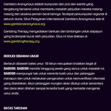
Gamblers Anonymous adalah kumpulan dari pria dan wanita yang
bergabung bersama untuk membantu masalah perjudian mereka masing-
masing dan sesama pemain berat lainnya. Terdapat perkumpulan regional di
seluruh dunia. Situs Pelayanan internasional Gamblers Anonymous ada di:
www.gamblersanonymous.org
Gambling Therapy menyediakan bantuan dan bimbingan untuk siapapun
yang terdampak buruk oleh perjudian. Situs ini bisa diakses di:
www.gamblingtherapy.org
BERJUDI DIBAWAH UMUR
Bertaruh dibawah batas umur 18 tahun merupakan tindakan ilegal di
BABE88
.
BABE88
memiliki tanggung jawab yang serius untuk masalah ini.
BABE88
mempunyai hak untuk meminta bukti umur dari pelanggan
manapun dan untuk melakukan pengecekan untuk memverifikasi informasi
yang disediakan. Akun pelanggan mungkin akan ditutup untuk sementara
dan dana akan ditahan sampai tersedia bukti yang memadai mengenai
umur anda.
BATAS TARUHAN