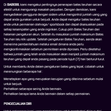
Di
BABE88
, kami mengakui pentingnya penerapan batas taruhan secara
efektif untuk mengurangi masalah perjudian. Dengan demikian, kami
menyediakan pengguna dengan sistem untuk mengontrol jumlah uang yang
dapat anda gunakan untuk berjudi. Anda dapat mengatur batas taruhan
anda untuk permainan olahraga/ sportsbook dan dapat disesuaikan pada
setiap kesempatan yang anda inginkan. Cukup pilih Batas Taruhan dari
halaman pengaturan akun. Setelah itu masukkan jumlah maksimum Batas
Taruhan lalu klik update. Setelah pengaturan Batas Taruhan, aanda akan
menerima pemberitahuan melalui email dimana anda perlu
mengkonfirmasikan sebelum permintaan anda diproses. Perlu diketahui
bahwa jumlah yang telah anda masukkan akan menjadi jumlah maksimum
taruhan yang dapat anda pasang pada periode tujuh (7) hari berturut-turut.
Untuk membantu Anda dalam pengaturan batas yang tepat, cobalah untuk
merenungkan beberapa hal :
Menetapkan apa yang merupakan kerugian yang diterima sebelum mulai
untuk berjudi.
Perhatikan seberapa sering Anda bermain.
Perhatikan berapa lama Anda bermain dalam setiap permainan.
PENGECUALIAN DIRI