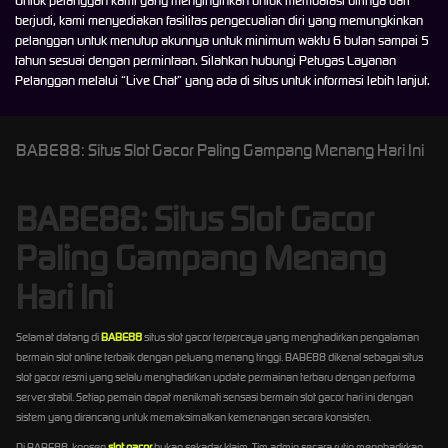
Untuk pelanggan kami yang menginginkan untuk membatasi dirinya dari
berjudi, kami menyediakan fasilitas pengecualian diri yang memungkinkan
pelanggan untuk menutup akunnya untuk minimum waktu 6 bulan sampai 5
tahun sesuai dengan permintaan. Silahkan hubungi Petugas Layanan
Pelanggan melalui “Live Chat” yang ada di situs untuk informasi lebih lanjut.
BABE88: Situs Slot Gacor Paling Gampang Menang Hari Ini
BABE88: Situs Slot Gacor
Paling Gampang Menang
Hari Ini
Selamat datang di
BABE88
situs slot gacor terpercaya yang menghadirkan pengalaman
bermain slot online terbaik dengan peluang menang tinggi. BABE88 dikenal sebagai situs
slot gacor resmi yang selalu menghadirkan update permainan terbaru dengan performa
server stabil. Setiap pemain dapat menikmati sensasi bermain slot gacor hari ini dengan
sistem yang dirancang untuk memaksimalkan kemenangan secara konsisten.
Di BABE88, konsep
slot gacor
bukan sekadar klaim. Tim admin secara rutin menghadirkan