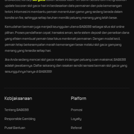
update bocoran slot gacor hari ini berdasarkan data permainan dan pola kemenangan
terkini. Informasi ini membantu pemain menentukan game yang sedang berada dalam
kondisi on fire, sehingga setiap taruhan memiliki peluang menang yang lebih besar.
Kemudahan bermain juga menjadi keunggulan utama BABE88 sebagai situs slot online
pilihan. Proses pendaftaran cepat, transaksi aman, serta sistem deposit dan penarikan dana
yang efisien membuat pemain bisa fokus menikmati permainan. Dengan modal kecil,
pemain tetap berkesempatan meraih kemenangan besar melalui slot gacor gampang
menang yang tersedia setiap hari.
Jika Anda sedang mencari slot gacor malam ini dengan peluang cuan maksimal, BABE88
adalah jawabannya. Daftar sekarang dan rasakan sendiri sensasi bermain slot gacor yang
sesungguhnya hanya di BABE88!
Kebijaksanaan
Platform
Tentang BABE88
Promosi
Responsible Gambling
Loyalty
Pusat Bantuan
Referral