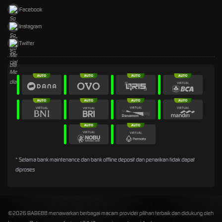
Facebook
Instagram
Twitter
* Selama bank maintenance dan bank offline deposit dan penarikan tidak dapat
diproses
©2026 BABE88 menawarkan berbagai macam provider pilihan terbaik dan didukung oleh