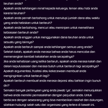
taruhan anda?
Apakah anda kehilangan minat kepada keluarga, teman atau hobi anda
karena taruhan?
Apakah anda pernah berbohong untuk menutupi jumlah dana atau waktu
yang anda habiskan untuk bertaruh?
Apakah anda berbohong, mencuri atau meminjam untuk memelihara
kebiasaan bertaruh anda?
Apakah anda enggan untuk menggunakan dana taruhan anda untuk
sesuatu yang lainnya?
Apakah anda bertaruh sampai anda kehilangan semua uang anda?
Setelah kalah, apakah anda merasa bahwa anda harus mencoba dan
memenangkan kembali kekalahan anda secepatnya?
Jika anda kehabisan uang ketika bertaruh, apakah anda merasa kalah dan
dalam keputusasaan dan merasa butuh untuk bertaruh lagi secepatnya?
Apakah argumentasi, frustasi atau kekecewaan membuat anda
menginginkan untuk bertaruh lagi?
Apakah bertaruh membuat anda merasa depresi atau bahkan ingin bunuh
diri?
Semakin banyak pertanyaan yang anda jawab 'ya', semakin menunjukkan
bahwa anda memiliki permasalahan dengan perjudian anda. Untuk
berbicara dengan seseorang yang bisa memberikan nasihat dan dukungan,
silahkan hubungi salah satu dari organisasi yang tertera di bawah ini.