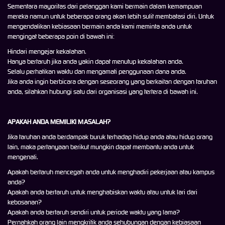
Sementara mayoritas dari pelanggan kami bermain dalam kemampuan
mereka namun untuk beberapa orang akan lebih sulit membatasi diri. Untuk
mengendalikan kebiasaan bermain anda kami meminta anda untuk
mengingat beberapa poin di bawah ini:
Hindari mengejar kekalahan.
Hanya bertaruh jika anda yakin dapat menutup kekalahan anda.
Selalu perhatikan waktu dan mengamati penggunaan dana anda.
Jika anda ingin berbicara dengan seseorang yang berkaitan dengan taruhan
anda, silahkan hubungi satu dari organisasi yang tertera di bawah ini.
APAKAH ANDA MEMILIKI MASALAH?
Jika taruhan anda berdampak buruk terhadap hidup anda atau hidup orang
lain, maka pertanyaan berikut mungkin dapat membantu anda untuk
mengenali.
Apakah bertaruh mencegah anda untuk menghadiri pekerjaan atau kampus
anda?
Apakah anda bertaruh untuk menghabiskan waktu atau untuk lari dari
kebosanan?
Apakah anda bertaruh sendiri untuk periode waktu yang lama?
Pernahkah orang lain mengkritik anda sehubungan dengan kebiasaan