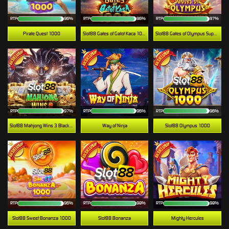
RTP
96%
RTP
96%
RTP
97%
Pirate Quest 1000
Slot88 Gates of Gatot Kaca 1000
Slot88 Gates of Olympus Super Scatter
RTP
97%
RTP
96%
RTP
96%
Slot88 Mahjong Wins 3 Black Scatter
Way of Ninja
Slot88 Olympus 1000
RTP
96%
RTP
98%
RTP
98%
Slot88 Sweet Bonanza 1000
Slot88 Bonanza
Mighty Hercules