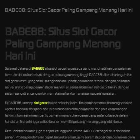
BABE88: Situs Slot Gacor Paling Gampang Menang Hari Ini
BABE88: Situs Slot Gacor
Paling Gampang Menang
Hari Ini
Selamat datang di
BABE88
situs slot gacor terpercaya yang menghadirkan pengalaman
bermain slot online terbaik dengan peluang menang tinggi. BABE88 dikenal sebagai situs
slot gacor resmi yang selalu menghadirkan update permainan terbaru dengan performa
server stabil. Setiap pemain dapat menikmati sensasi bermain slot gacor hari ini dengan
sistem yang dirancang untuk memaksimalkan kemenangan secara konsisten.
Di BABE88, konsep
slot gacor
bukan sekadar klaim. Tim admin secara rutin menghadirkan
update bocoran slot gacor hari ini berdasarkan data permainan dan pola kemenangan
terkini. Informasi ini membantu pemain menentukan game yang sedang berada dalam
kondisi on fire, sehingga setiap taruhan memiliki peluang menang yang lebih besar.
Kemudahan bermain juga menjadi keunggulan utama BABE88 sebagai situs slot online
pilihan. Proses pendaftaran cepat, transaksi aman, serta sistem deposit dan penarikan dana