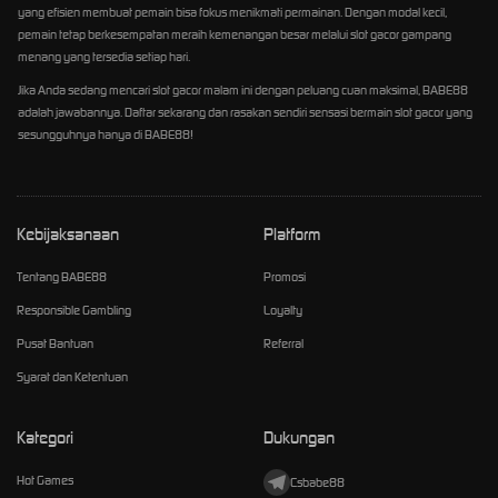
yang efisien membuat pemain bisa fokus menikmati permainan. Dengan modal kecil,
pemain tetap berkesempatan meraih kemenangan besar melalui slot gacor gampang
menang yang tersedia setiap hari.
Jika Anda sedang mencari slot gacor malam ini dengan peluang cuan maksimal, BABE88
adalah jawabannya. Daftar sekarang dan rasakan sendiri sensasi bermain slot gacor yang
sesungguhnya hanya di BABE88!
Kebijaksanaan
Platform
Tentang BABE88
Promosi
Responsible Gambling
Loyalty
Pusat Bantuan
Referral
Syarat dan Ketentuan
Kategori
Dukungan
Hot Games
Csbabe88