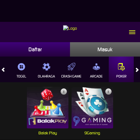
Daftar
Masuk
E
TOGEL
OLAHRAGA
CRASH GAME
ARCADE
POKER
i
i
Balak Play
9Gaming