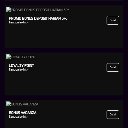
PROMO BONUS DEPOSIT HARIAN 5%
Detail
Tanggal akhir:
-
LOYALTY POINT
Detail
Tanggal akhir:
-
BONUS VAGANZA
Detail
Tanggal akhir:
-