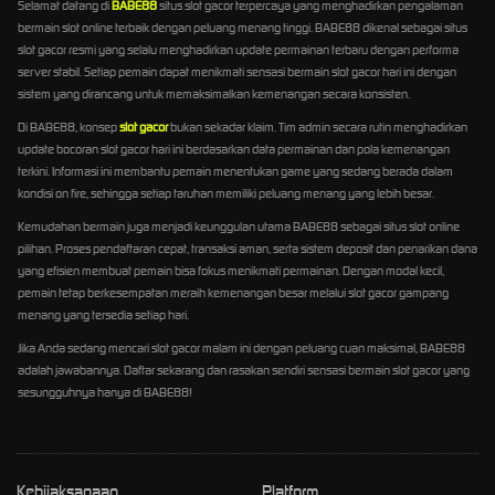
Selamat datang di
BABE88
situs slot gacor terpercaya yang menghadirkan pengalaman
bermain slot online terbaik dengan peluang menang tinggi. BABE88 dikenal sebagai situs
slot gacor resmi yang selalu menghadirkan update permainan terbaru dengan performa
server stabil. Setiap pemain dapat menikmati sensasi bermain slot gacor hari ini dengan
sistem yang dirancang untuk memaksimalkan kemenangan secara konsisten.
Di BABE88, konsep
slot gacor
bukan sekadar klaim. Tim admin secara rutin menghadirkan
update bocoran slot gacor hari ini berdasarkan data permainan dan pola kemenangan
terkini. Informasi ini membantu pemain menentukan game yang sedang berada dalam
kondisi on fire, sehingga setiap taruhan memiliki peluang menang yang lebih besar.
Kemudahan bermain juga menjadi keunggulan utama BABE88 sebagai situs slot online
pilihan. Proses pendaftaran cepat, transaksi aman, serta sistem deposit dan penarikan dana
yang efisien membuat pemain bisa fokus menikmati permainan. Dengan modal kecil,
pemain tetap berkesempatan meraih kemenangan besar melalui slot gacor gampang
menang yang tersedia setiap hari.
Jika Anda sedang mencari slot gacor malam ini dengan peluang cuan maksimal, BABE88
adalah jawabannya. Daftar sekarang dan rasakan sendiri sensasi bermain slot gacor yang
sesungguhnya hanya di BABE88!
Kebijaksanaan
Platform