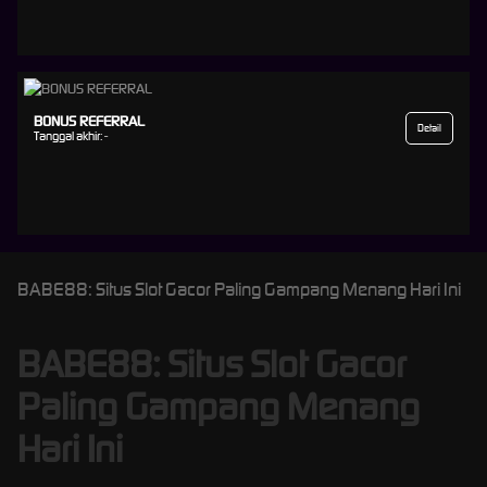
BONUS REFERRAL
Detail
Tanggal akhir:
-
BABE88: Situs Slot Gacor Paling Gampang Menang Hari Ini
BABE88: Situs Slot Gacor
Paling Gampang Menang
Hari Ini