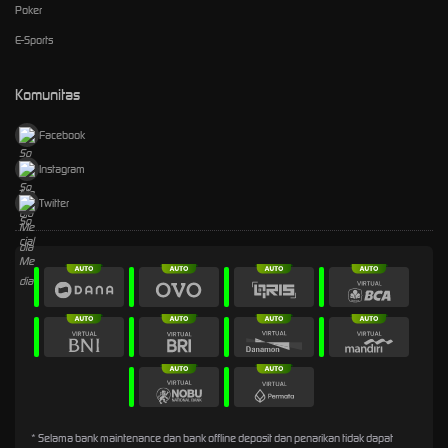
Poker
E-Sports
Komunitas
Facebook
Instagram
Twitter
* Selama bank maintenance dan bank offline deposit dan penarikan tidak dapat