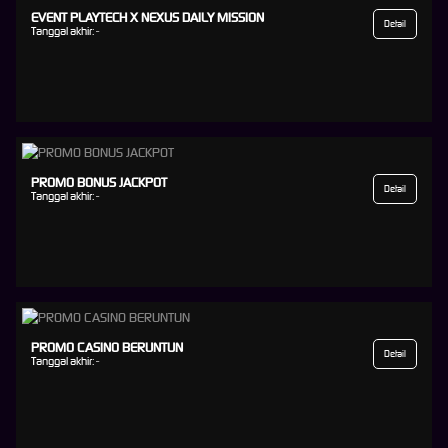
EVENT PLAYTECH X NEXUS DAILY MISSION
Detail
Tanggal akhir:
-
PROMO BONUS JACKPOT
Detail
Tanggal akhir:
-
PROMO CASINO BERUNTUN
Detail
Tanggal akhir:
-