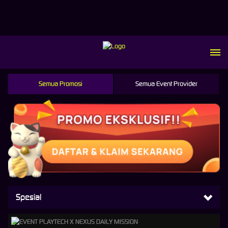
Semua Promosi
Semua Event Provider
Spesial